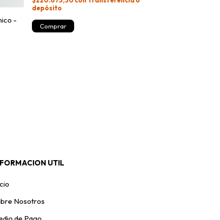
$220.675,50
con
Transferencia o
depósito
nico -
NFORMACION UTIL
icio
bre Nosotros
dio de Pago