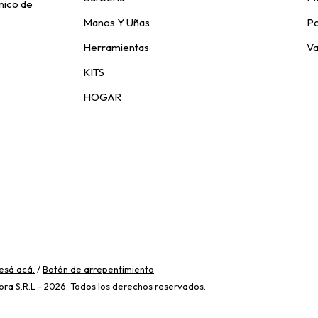
nico de
Manos Y Uñas
Po
Herramientas
V
KITS
HOGAR
esá acá.
/
Botón de arrepentimiento
ora S.R.L - 2026. Todos los derechos reservados.