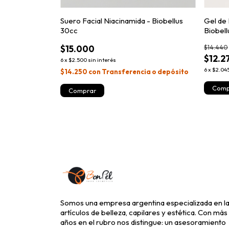
Suero Facial Niacinamida - Biobellus
Gel de 
30cc
Biobel
$15.000
$14.440
$12.2
6
x
$2.500
sin interés
6
x
$2.04
$14.250
con
Transferencia o depósito
Somos una empresa argentina especializada en la
artículos de belleza, capilares y estética. Con más
años en el rubro nos distingue: un asesoramiento