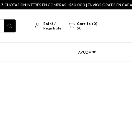
 CUOTAS SIN INTERÉS EN COMPRAS +$60.000 | ENVÍOS GRATIS EN CABA A P
Entrá
/
Carrito
(
0
)
Registráte
$0
AYUDA 🧡