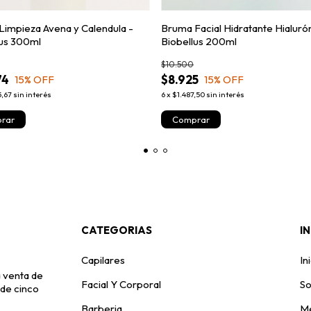
Limpieza Avena y Calendula -
Bruma Facial Hidratante Hialuró
lus 300ml
Biobellus 200ml
$10.500
74
$8.925
15
% OFF
15
% OFF
5,67
sin interés
6
x
$1.487,50
sin interés
CATEGORIAS
I
Capilares
In
 venta de
Facial Y Corporal
So
 de cinco
Barberia
Me