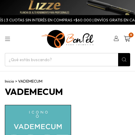
 | 3 CUOTAS SIN INTERÉS EN COMPRAS +$60.000 | ENVÍOS GRATIS EN CAB
0
Inicio
>
VADEMECUM
VADEMECUM