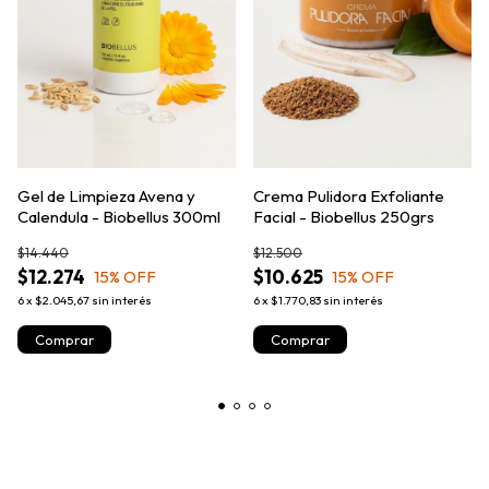
Gel de Limpieza Avena y
Crema Pulidora Exfoliante
Calendula - Biobellus 300ml
Facial - Biobellus 250grs
$14.440
$12.500
$12.274
$10.625
15
% OFF
15
% OFF
6
x
$2.045,67
sin interés
6
x
$1.770,83
sin interés