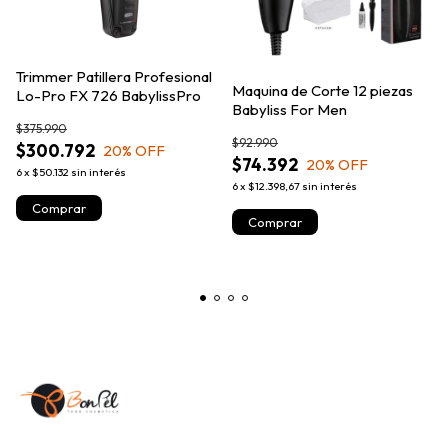
Trimmer Patillera Profesional
Maquina de Corte 12 piezas
Lo-Pro FX 726 BabylissPro
Babyliss For Men
$375.990
$92.990
$300.792
20
% OFF
$74.392
20
% OFF
6
x
$50.132
sin interés
6
x
$12.398,67
sin interés