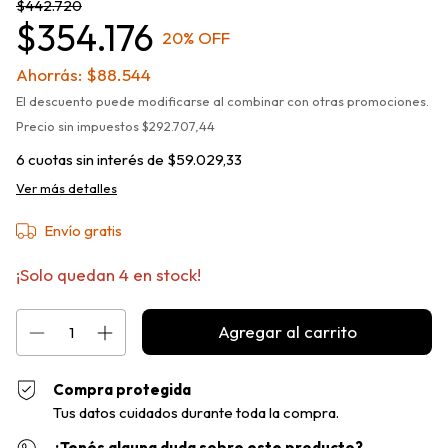
$442.720
$354.176
20
% OFF
Ahorrás:
$88.544
El descuento puede modificarse al combinar con otras promociones.
Precio sin impuestos
$292.707,44
6
cuotas sin interés de
$59.029,33
Ver más detalles
Envío gratis
¡Solo quedan
4
en stock!
Compra protegida
Tus datos cuidados durante toda la compra.
¿Tenés alguna duda sobre este producto?