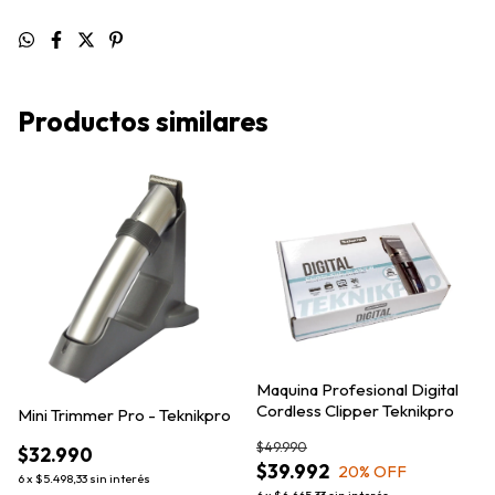
Productos similares
Maquina Profesional Digital
Cordless Clipper Teknikpro
Mini Trimmer Pro - Teknikpro
$49.990
$32.990
$39.992
20
% OFF
6
x
$5.498,33
sin interés
6
x
$6.665,33
sin interés