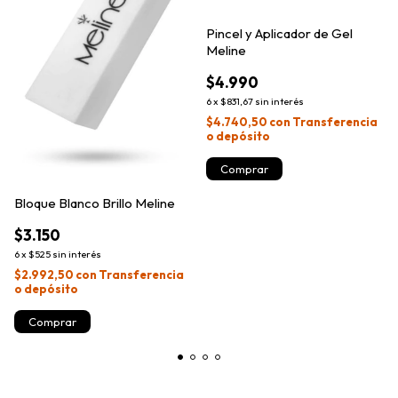
Pincel y Aplicador de Gel
Meline
$4.990
6
x
$831,67
sin interés
$4.740,50
con
Transferencia
o depósito
Bloque Blanco Brillo Meline
$3.150
6
x
$525
sin interés
$2.992,50
con
Transferencia
o depósito