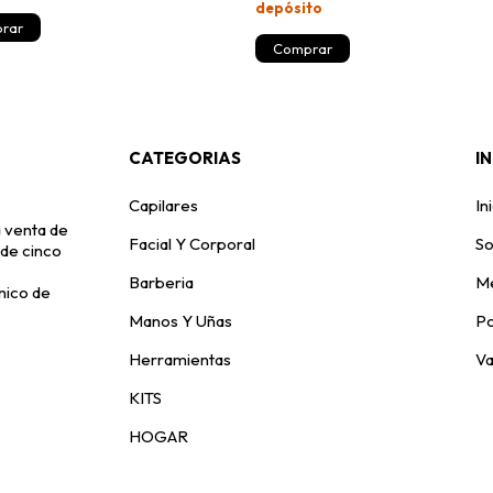
depósito
CATEGORIAS
I
Capilares
In
 venta de
Facial Y Corporal
So
 de cinco
Barberia
Me
nico de
Manos Y Uñas
Po
Herramientas
V
KITS
HOGAR