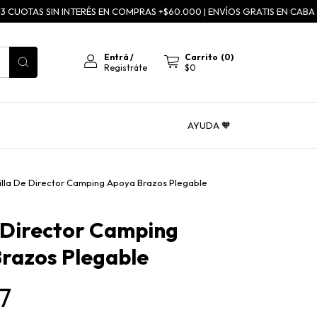
UOTAS SIN INTERÉS EN COMPRAS +$60.000 | ENVÍOS GRATIS EN CABA A PA
Entrá
/
Carrito
(
0
)
Registráte
$0
AYUDA 🧡
illa De Director Camping Apoya Brazos Plegable
e Director Camping
razos Plegable
7