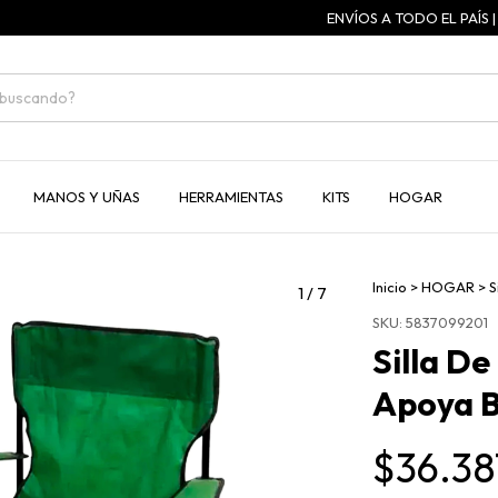
ENVÍOS A TODO EL PAÍS | 3 C
MANOS Y UÑAS
HERRAMIENTAS
KITS
HOGAR
Inicio
>
HOGAR
>
S
1
/
7
SKU:
5837099201
Silla D
Apoya B
$36.38