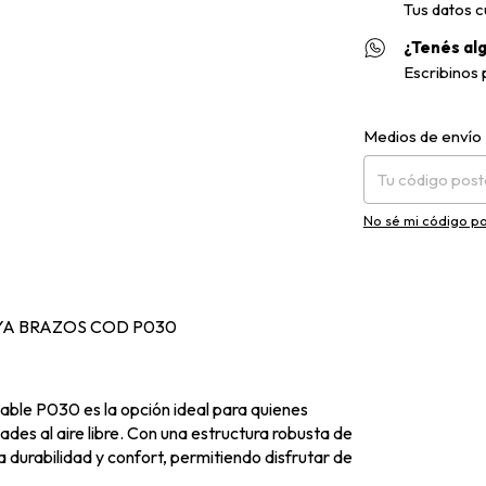
Tus datos c
¿Tenés al
Escribinos
Entregas para el C
Medios de envío
No sé mi código po
YA BRAZOS COD P030
able P030 es la opción ideal para quienes
des al aire libre. Con una estructura robusta de
na durabilidad y confort, permitiendo disfrutar de