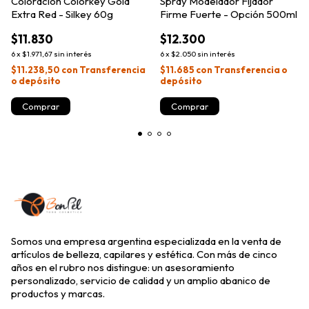
Coloración Colorkey Gold
Spray Modelador Fijador
Extra Red - Silkey 60g
Firme Fuerte - Opción 500ml
$11.830
$12.300
6
x
$1.971,67
sin interés
6
x
$2.050
sin interés
$11.238,50
con
Transferencia
$11.685
con
Transferencia o
o depósito
depósito
Comprar
Somos una empresa argentina especializada en la venta de
artículos de belleza, capilares y estética. Con más de cinco
años en el rubro nos distingue: un asesoramiento
personalizado, servicio de calidad y un amplio abanico de
productos y marcas.