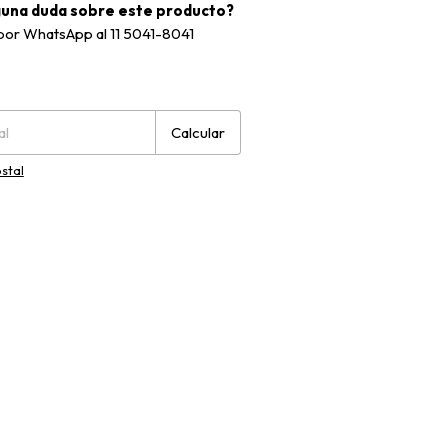
guna duda sobre este producto?
 por WhatsApp al 11 5041-8041
P:
Cambiar CP
Calcular
stal