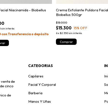
acial Niacinamida - Biobellus
Crema Exfoliante Pulidora Facial
Biobellus 500gr
00
$18.000
$15.300
15
% OFF
0
sin interés
6
x
$2.550
sin interés
0
con
Transferencia o depósito
CATEGORIAS
I
Capilares
In
 venta de
Facial Y Corporal
So
 de cinco
Barberia
Me
nico de
Manos Y Uñas
Po