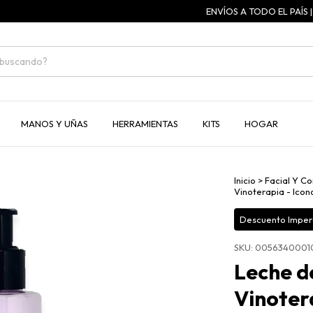
ENVÍOS A TODO EL PAÍS | 3 C
MANOS Y UÑAS
HERRAMIENTAS
KITS
HOGAR
Inicio
>
Facial Y Co
Vinoterapia - Ico
Descuento Imperd
SKU:
0056340001
Leche d
Vinoter