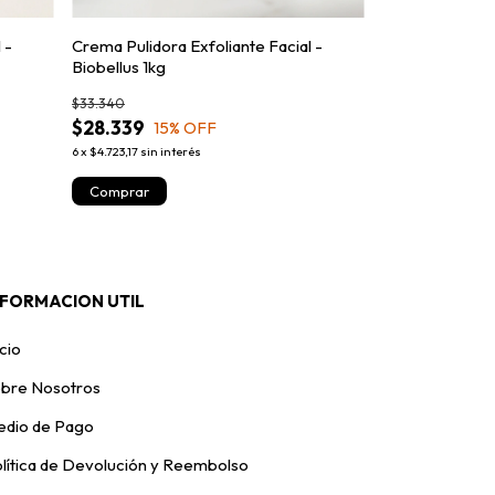
 -
Crema Pulidora Exfoliante Facial -
Gel de Limpiez
Biobellus 1kg
Biobellus 300m
$33.340
$14.440
$28.339
$12.274
15
% OFF
15
% 
6
x
$4.723,17
sin interés
6
x
$2.045,67
sin in
NFORMACION UTIL
icio
bre Nosotros
dio de Pago
lítica de Devolución y Reembolso