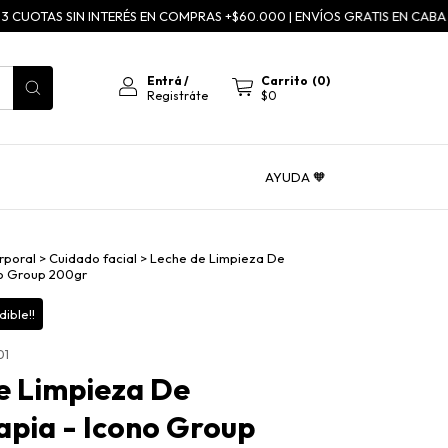
UOTAS SIN INTERÉS EN COMPRAS +$60.000 | ENVÍOS GRATIS EN CABA A PAR
Entrá
/
Carrito
(
0
)
Registráte
$0
AYUDA 🧡
rporal
>
Cuidado facial
>
Leche de Limpieza De
no Group 200gr
ible!!
01
e Limpieza De
apia - Icono Group