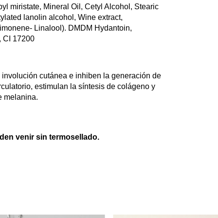
l miristate, Mineral Oil, Cetyl Alcohol, Stearic
ylated lanolin alcohol, Wine extract,
Limonene- Linalool). DMDM Hydantoin,
, CI 17200
 involución cutánea e inhiben la generación de
rculatorio, estimulan la síntesis de colágeno y
de melanina.
en venir sin termosellado.