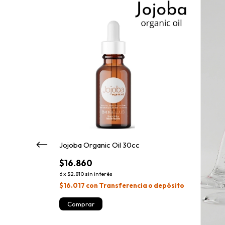
Jojoba Organic Oil 30cc
$16.860
6
x
$2.810
sin interés
$16.017
con
Transferencia o depósito