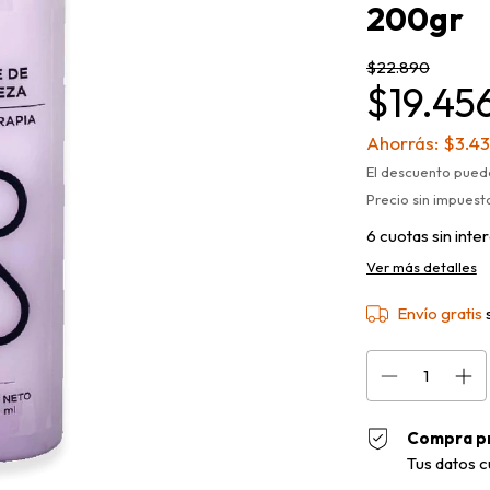
200gr
$22.890
$19.45
Ahorrás:
$3.43
El descuento pued
Precio sin impues
6
cuotas sin inte
Ver más detalles
Envío gratis
Compra p
Tus datos c