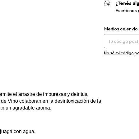
¿Tenés al
Escribinos
Entregas para el C
Medios de envío
No sé mi código po
mite el arrastre de impurezas y detritus,
s de Vino colaboran en la desintoxicación de la
nan un agradable aroma.
juagá con agua.