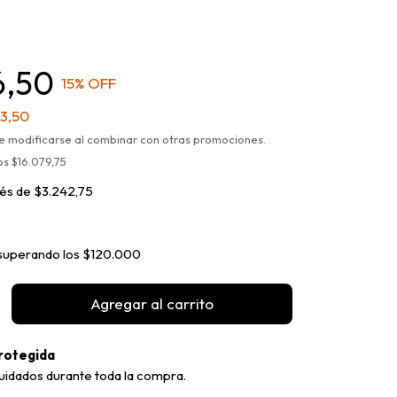
6,50
15
% OFF
3,50
e modificarse al combinar con otras promociones.
tos
$16.079,75
rés de
$3.242,75
superando los
$120.000
rotegida
uidados durante toda la compra.